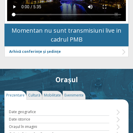
Momentan nu sunt transmisiuni live in
cadrul PMB
Arhivă conferințe și ședințe
Orașul
Prezentare
Cultură
Mobilitate
Evenimente
Date geografice
Date istorice
Oraşul în imagini