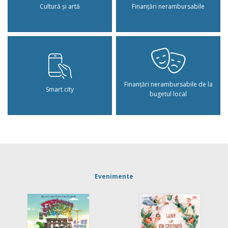
Cultură și artă
Finanțări nerambursabile
Finanțări nerambursabile de la
Smart city
bugetul local
Evenimente