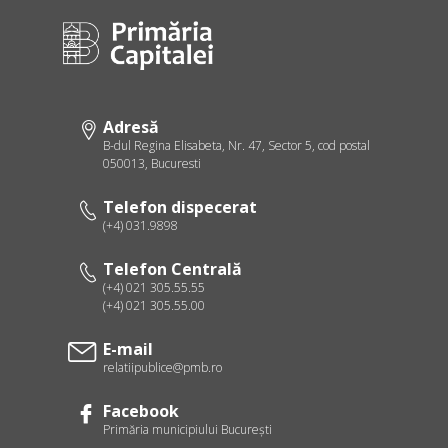
Adresă
B-dul Regina Elisabeta, Nr. 47, Sector 5, cod postal
050013, Bucuresti
Telefon dispecerat
(+4) 031.9898
Telefon Centrală
(+4) 021 305.55.55
(+4) 021 305.55.00
E-mail
relatiipublice@pmb.ro
Facebook
Primăria municipiului Bucureşti