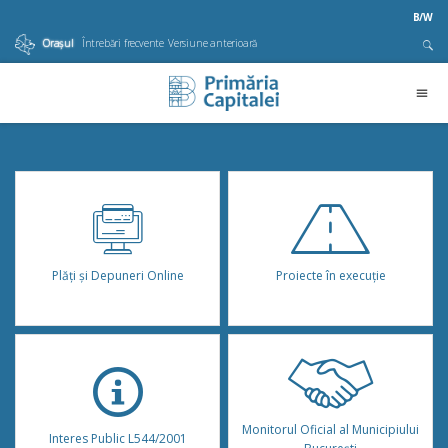
B/W
Orașul
Întrebări frecvente
Versiune anterioară
Plăţi şi Depuneri Online
Proiecte în execuție
Monitorul Oficial al Municipiului
Interes Public L544/2001