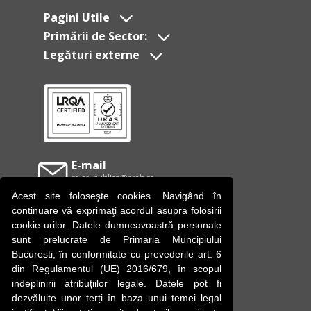
Pagini Utile
Primării de Sector:
Legături externe
E-mail
relatiipublice@pmb.ro
Acest site foloseşte cookies. Navigând în
Facebook
continuare vă exprimaţi acordul asupra folosirii
Primăria Municipiului Bucureşti
cookie-urilor. Datele dumneavoastră personale
sunt prelucrate de Primaria Muncipiului
YouTube
Bucuresti, în conformitate cu prevederile art. 6
Primăria Municipiului Bucureşti
din Regulamentul (UE) 2016/679, în scopul
indeplinirii atribuțiilor legale. Datele pot fi
Instagram
dezvăluite unor terți în baza unui temei legal
Primăria Municipiului Bucureşti