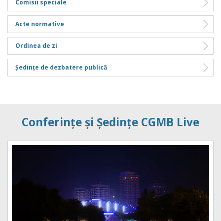
Comisii speciale
Acte normative
Ordinea de zi
Ședințe de dezbatere publică
Conferințe și Ședințe CGMB Live