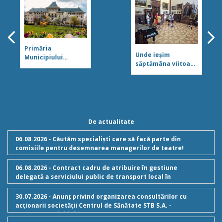
Primăria
Unde ieșim
Municipiului
săptămâna viitoare
București a împlinit
în București. Tur
162 de ani!
ghidat în zona
Icoanei pentru
copii, piese de
Shakespear la
Palatul Mogoșoaia
De actualitate
și un recital sub
Arcul de Triumf
06.08.2026 - Căutăm specialiști care să facă parte din
comisiile pentru desemnarea managerilor de teatre!
06.08.2026 - Contract cadru de atribuire în gestiune
delegată a serviciului public de transport local în
regim de taxi
30.07.2026 - Anunț privind organizarea consultărilor cu
acționarii societății Centrul de Sănătate STB S.A. -
Componenta inițială